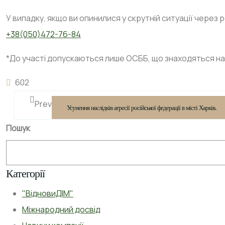
У випадку, якщо ви опинилися у скрутній ситуації через
+38(050)472-76-84
*До участі допускаються лише ОСББ, що знаходяться на т
602
Prev
Усунення наслідків агресії російської федерації в місті Харків.
Пошук
Категорії
"ВідновиДІМ"
Міжнародний досвід