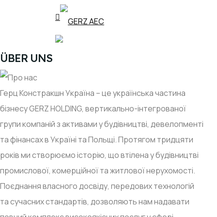
ÜBER UNS
Герц Констракшн Україна – це українська частина
бізнесу GERZ HOLDING, вертикально-інтегрованої
групи компаній з активами у будівництві, девелопменті
та фінансах в Україні та Польщі. Протягом тридцяти
років ми створюємо історію, що втілена у будівництві
промислової, комерційної та житлової нерухомості.
Поєднання власного досвіду, передових технологій
та сучасних стандартів, дозволяють нам надавати
повний комплекс високоякісних послуг у сфері