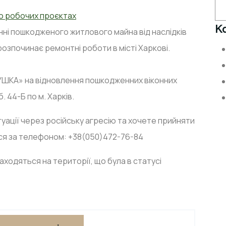
о робочих проєктах
K
нні пошкодженого житлового майна від наслідків
 розпочинає ремонтні роботи в місті Харкові.
ШКА» на відновлення пошкодженних віконних
. 44-Б по м. Харків.
туації через російську агресію та хочете прийняти
еся за телефоном: +38(050)472-76-84
ходяться на території, що була в статусі