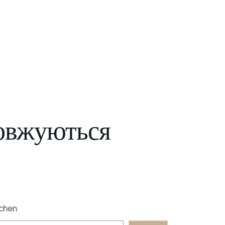
довжуються
chen