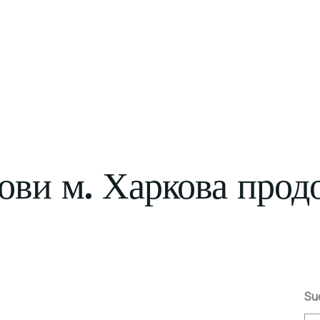
дови м. Харкова про
Su