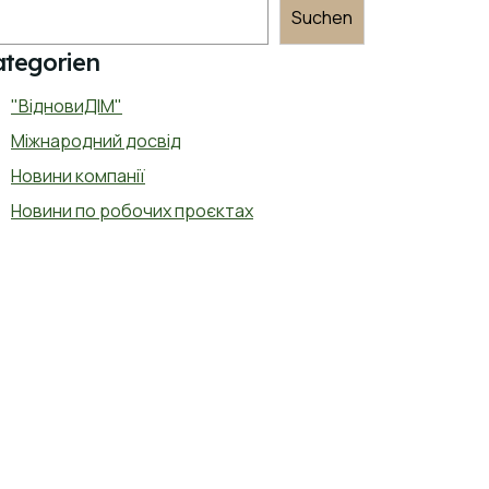
Suchen
ategorien
"ВідновиДІМ"
Міжнародний досвід
Новини компанії
Новини по робочих проєктах