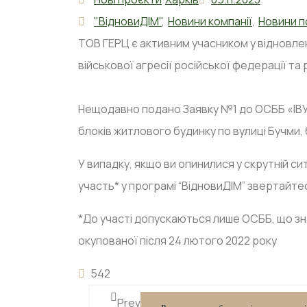
"ВідновиДІМ"
,
Новини компанії
,
Новини п
ТОВ ГЕРЦ є активним учасником у відновле
військової агресії російської федерації та
Нещодавно подано Заявку №1 до ОСББ «ІВУ
блоків житлового будинку по вулиці Бучми, б
У випадку, якщо ви опинилися у скрутній си
участь* у програмі “ВідновиДІМ” звертайт
*До участі допускаються лише ОСББ, що зна
окупованої після 24 лютого 2022 року
542
Prev