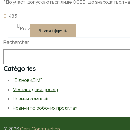
*До участі допускаються лише ОСББ, що знаходяться на т
485
Prev
Важлива інформація
Rechercher
Catégories
"ВідновиДІМ"
Міжнародний досвід
Новини компанії
Новини по робочих проєктах
©
2026
Gerz Construction