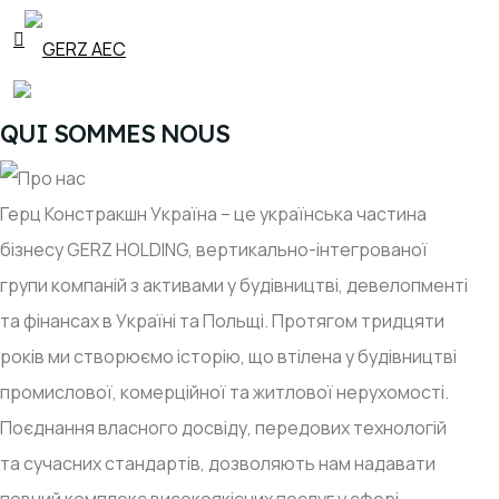
QUI SOMMES NOUS
Герц Констракшн Україна – це українська частина
бізнесу GERZ HOLDING, вертикально-інтегрованої
групи компаній з активами у будівництві, девелопменті
та фінансах в Україні та Польщі. Протягом тридцяти
років ми створюємо історію, що втілена у будівництві
промислової, комерційної та житлової нерухомості.
Поєднання власного досвіду, передових технологій
та сучасних стандартів, дозволяють нам надавати
повний комплекс високоякісних послуг у сфері