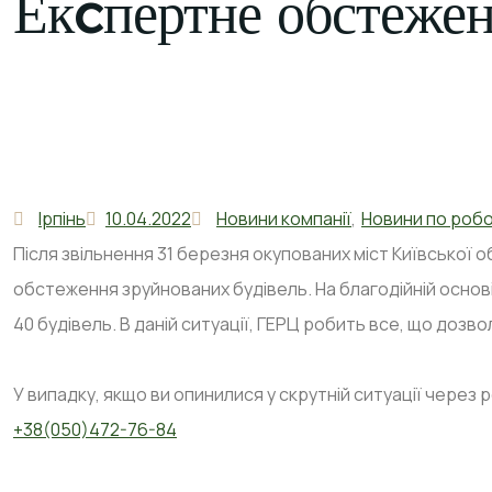
Екcпертне обстеженн
Ірпінь
10.04.2022
Новини компанії
,
Новини по роб
Після звільнення 31 березня окупованих міст Київської об
обстеження зруйнованих будівель. На благодійній основі,
40 будівель. В даній ситуації, ГЕРЦ робить все, що дозв
У випадку, якщо ви опинилися у скрутній ситуації через
+38(050)472-76-84