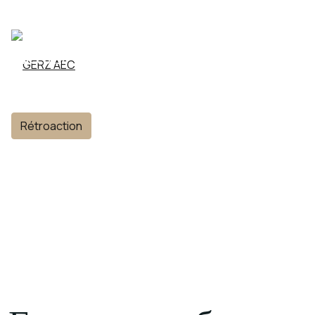
ACCUEIL
QUI SOMMES NOUS
PROJETS
Rétroaction
CONTACT
FR