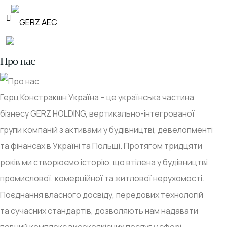
Про нас
Герц Констракшн Україна – це українська частина
бізнесу GERZ HOLDING, вертикально-інтегрованої
групи компаній з активами у будівництві, девелопменті
та фінансах в Україні та Польщі. Протягом тридцяти
років ми створюємо історію, що втілена у будівництві
промислової, комерційної та житлової нерухомості.
Поєднання власного досвіду, передових технологій
та сучасних стандартів, дозволяють нам надавати
повний комплекс високоякісних послуг у сфері