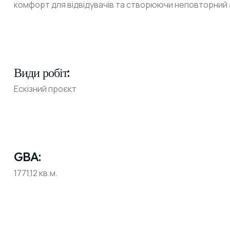
комфорт для відвідувачів та створюючи неповторний
Види робіт:
Ескізний проєкт
GBA:
1771,12 кв.м.