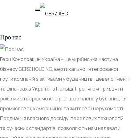
Про нас
Герц Констракшн Україна – це українська частина
бізнесу GERZ HOLDING, вертикально-інтегрованої
групи компаній з активами у будівництві, девелопменті
та фінансах в Україні та Польщі. Протягом тридцяти
років ми створюємо історію, що втілена у будівництві
промислової, комерційної та житлової нерухомості.
Поєднання власного досвіду, передових технологій
та сучасних стандартів, дозволяють нам надавати
повний комплекс високоякісних послуг у сфері