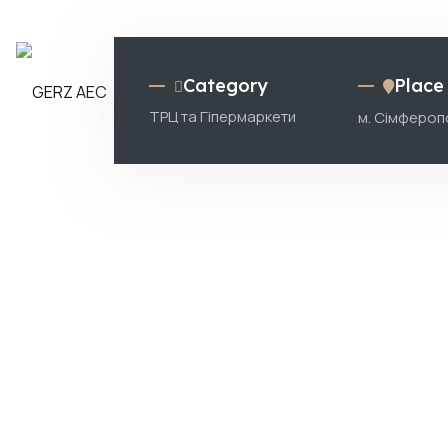
Category
Place
ТРЦ та Гіпермаркети
м. Сімфероп