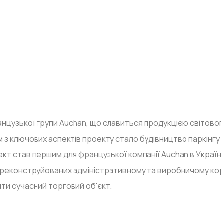
анцузької групи Auchan, що славиться продукцією світово
з ключових аспектів проекту стало будівництво паркінгу н
ект став першим для французької компанії Auchan в Україн
у реконструйованих адміністративному та виробничому к
ити сучасний торговий об'єкт.