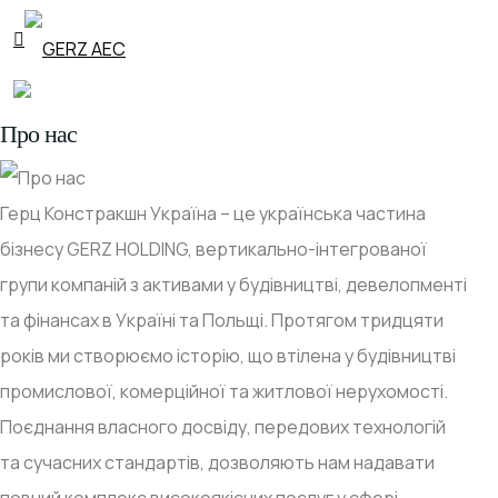
Про нас
Герц Констракшн Україна – це українська частина
бізнесу GERZ HOLDING, вертикально-інтегрованої
групи компаній з активами у будівництві, девелопменті
та фінансах в Україні та Польщі. Протягом тридцяти
років ми створюємо історію, що втілена у будівництві
промислової, комерційної та житлової нерухомості.
Поєднання власного досвіду, передових технологій
та сучасних стандартів, дозволяють нам надавати
повний комплекс високоякісних послуг у сфері