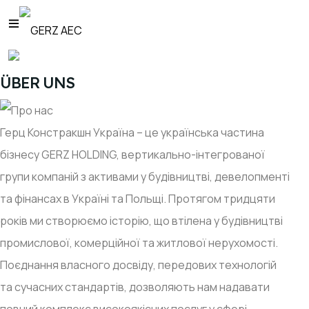
ÜBER UNS
Герц Констракшн Україна – це українська частина
бізнесу GERZ HOLDING, вертикально-інтегрованої
групи компаній з активами у будівництві, девелопменті
та фінансах в Україні та Польщі. Протягом тридцяти
років ми створюємо історію, що втілена у будівництві
промислової, комерційної та житлової нерухомості.
Поєднання власного досвіду, передових технологій
та сучасних стандартів, дозволяють нам надавати
повний комплекс високоякісних послуг у сфері